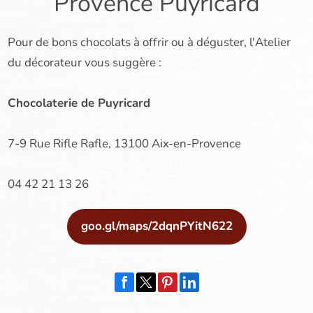
Provence Puyricard
Pour de bons chocolats à offrir ou à déguster, l'Atelier
du décorateur vous suggère :
Chocolaterie de Puyricard
7-9 Rue Rifle Rafle, 13100 Aix-en-Provence
04 42 21 13 26
goo.gl/maps/2dqnPYitN622